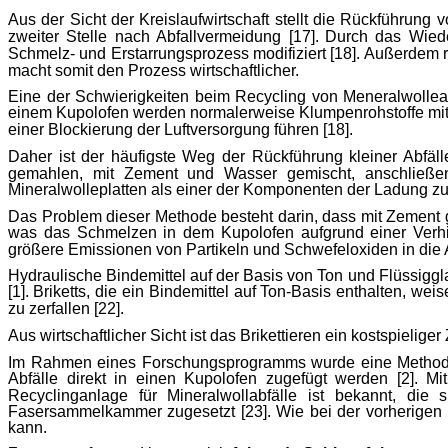
Aus der Sicht der Kreislaufwirtschaft stellt die Rückführung 
zweiter Stelle nach Abfallvermeidung [17].
Durch das Wied
Schmelz- und Erstarrungsprozess modifiziert [18]. Außerdem r
macht somit den Prozess wirtschaftlicher.
Eine der Schwierigkeiten beim Recycling von
Meneralwollea
einem Kupolofen werden normalerweise
Klumpenrohstoffe
mit
einer Blockierung der Luftversorgung führen [18].
Daher ist der häufigste Weg der Rückführung kleiner Abfälle
gemahlen, mit Zement und Wasser gemischt, anschließend
Mineralwolleplatten
als einer der Komponenten der Ladung zuge
Das Problem dieser Methode besteht darin, dass mit Zement 
was das Schmelzen in dem Kupolofen aufgrund einer Verhin
größere Emissionen von Partikeln und Schwefeloxiden in die 
Hydraulische Bindemittel auf der Basis von Ton und Flüssiggla
[1].
Briketts, die ein Bindemittel auf Ton-Basis enthalten, w
zu zerfallen [22].
Aus wirtschaftlicher Sicht ist das Brikettieren ein kostspielig
Im Rahmen eines Forschungsprogramms wurde eine Methode
Abfälle direkt in einen Kupolofen zugefügt werden [2].
Mi
Recyclinganlage für Mineralwollabfälle ist bekannt, die s
Fasersammelkammer zugesetzt [23]. Wie bei der vorherigen M
kann.