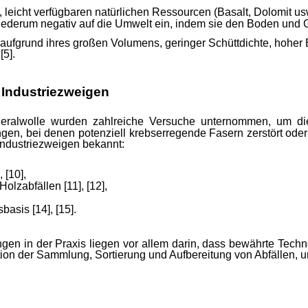
en, leicht verfügbaren natürlichen Ressourcen (Basalt, Dolomit
ederum negativ auf die Umwelt ein, indem sie den Boden und 
ufgrund ihres großen Volumens, geringer Schüttdichte, hoher Elas
[
5].
 Industriezweigen
neralwolle wurden zahlreiche Versuche unternommen, um die
n, bei denen potenziell krebserregende Fasern zerstört oder 
Industriezweigen bekannt:
 [10],
olzabfällen [11], [12],
basis [14], [15].
gen in der Praxis liegen vor allem darin, dass bewährte Techn
tion der Sammlung, Sortierung und Aufbereitung von Abfällen,