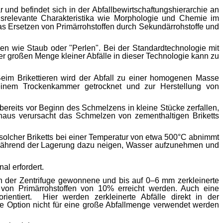
r
und befindet sich in der Abfallbewirtschaftungshierarchie an
relevante Charakteristika wie Morphologie und Chemie im
as
Ersetzen von Primärrohstoffen durch Sekundärrohstoffe und
en wie Staub oder "Perlen". Bei der Standardtechnologie mit
r großen Menge kleiner Abfälle in dieser Technologie kann zu
eim Brikettieren wird der Abfall zu einer homogenen Masse
 einem Trockenkammer getrocknet und zur Herstellung von
reits vor Beginn des Schmelzens in kleine Stücke zerfallen,
naus verursacht das Schmelzen von zementhaltigen Briketts
t solcher Briketts bei einer Temperatur von etwa 500°C abnimmt
sie während der Lagerung dazu neigen, Wasser aufzunehmen und
al erfordert.
n der Zentrifuge gewonnene und bis auf 0–6 mm zerkleinerte
 von Primärrohstoffen von 10% erreicht werden.
Auch eine
ientiert.
Hier werden zerkleinerte Abfälle direkt in der
se Option nicht für eine große Abfallmenge verwendet werden