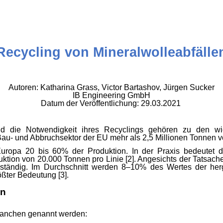
Recycling von
Mineralwolleabfälle
Autoren: Katharina Grass, Victor Bartashov, Jürgen Sucker
IB Engineering GmbH
Datum der Veröffentlichung: 29.03.2021
 die Notwendigkeit ihres Recyclings gehören zu den wi
r Bau- und Abbruchsektor der EU mehr als 2,5 Millionen Tonnen 
 Europa 20 bis 60% der Produktion. In der Praxis bedeutet
duktion von 20.000 Tonnen pro Linie [2]. Angesichts der Tatsac
ständig. Im Durchschnitt werden 8–10% des Wertes der herges
ßter Bedeutung [3].
en
Branchen genannt werden: