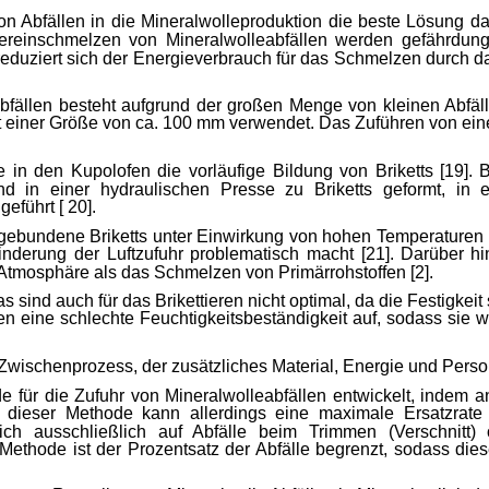
von Abfällen in die
Mineralwolleproduktion
die beste Lösung da
ereinschmelzen von
Mineralwolleabfällen
werden gefährdungs
eduziert sich
der Energieverbrauch für das Schmelzen durch d
bfällen
besteht aufgrund der großen Menge von kleinen Abfäll
 einer Größe von ca. 100 mm verwendet.
Das Zuführen von eine
 in den Kupolofen die vorläufige Bildung von Briketts [19].
B
 in einer hydraulischen Presse zu Briketts geformt, in
führt [ 20].
gebundene Briketts unter Einwirkung von hohen Temperaturen be
derung der Luftzufuhr problematisch macht [21].
Darüber hi
Atmosphäre als das Schmelzen von Primärrohstoffen [2].
s sind auch für das Brikettieren nicht optimal, da die Festigkei
eisen eine schlechte Feuchtigkeitsbeständigkeit auf, sodass 
er Zwischenprozess, der zusätzliches Material, Energie und Person
 für die Zufuhr von
Mineralwolleabfällen
entwickelt, indem a
t dieser Methode kann allerdings eine maximale Ersatzrate
ich ausschließlich auf Abfälle beim Trimmen (Verschnitt) or
ethode ist der Prozentsatz der Abfälle begrenzt, sodass die