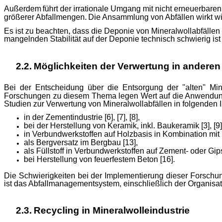
Außerdem
führt der irrationale Umgang mit nicht erneuerbar
größerer Abfallmengen.
Die Ansammlung von Abfällen wirkt wi
Es ist zu beachten, dass die Deponie von Mineralwollabfällen a
mangelnden Stabilität auf der Deponie technisch schwierig ist 
2.2.
Möglichkeiten der Verwertung in anderen
Bei der Entscheidung über die Entsorgung der "alten" Mi
Forschungen zu diesem Thema legen Wert auf die Anwendunge
Studien zur Verwertung von Mineralwollabfällen in folgenden 
in
der
Zementindustrie
[6], [7], [8]
,
bei der Herstellung von Keramik, inkl. Baukeramik [3], [9],
in Verbundwerkstoffen auf Holzbasis in Kombination mit H
als
Bergversatz
im
Bergbau
[13],
als Füllstoff in Verbundwerkstoffen auf Zement- oder Gips
bei Herstellung von feuerfestem Beton
[16]
.
Die Schwierigkeiten bei der Implementierung dieser Forschun
ist das Abfallmanagementsystem, einschließlich der Organisa
2.3.
Recycling
in
Mineralwolleindustrie