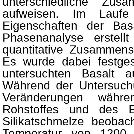
unterschiedliche Zus
aufweisen. Im Laufe
Eigenschaften der Bas
Phasenanalyse erstell
quantitative Zusammens
Es wurde dabei festge
untersuchten Basalt
Während der Untersuch
Veränderungen währ
Rohstoffes und des Er
Silikatschmelze
beobach
Temperatur von 1200 °