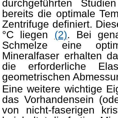
durchgeführten Studi
bereits die optimale Te
Zentrifuge definiert. Die
°C liegen
(2)
. Bei gen
Schmelze eine optim
Mineralfaser erhalten d
die erforderliche Ela
geometrischen Abmessun
Eine weitere wichtige Ei
das Vorhandensein (ode
von nicht-faserigen kri